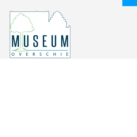
Overschiese Dorpsstraat 136-140
3043 CV, Rotterdam Overschie
010 415 8864
info@museumoverschie.nl
/museumoverschie
Youtube