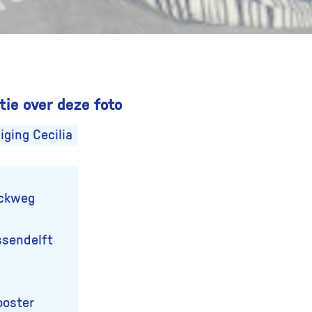
ie over deze foto
ging Cecilia
eckweg
ssendelft
Kooster