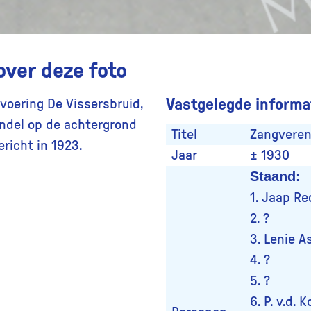
over deze foto
Vastgelegde informat
tvoering De Vissersbruid,
aandel op de achtergrond
Titel
Zangvereni
richt in 1923.
Jaar
± 1930
Staand:
1. Jaap R
2. ?
3. Lenie A
4. ?
5. ?
6. P. v.d. 