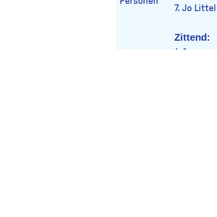
Personen
7. Jo Littel
Zittend:
1. ?
2. Van 't H
3. ?
4. Jopie S
Collectie ID
15513A