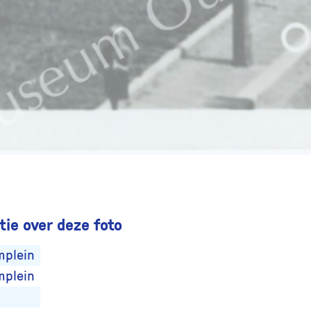
ie over deze foto
mplein
mplein