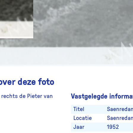
over deze foto
Vastgelegde informat
rechts de Pieter van
Titel
Saenreda
Locatie
Saenreda
Jaar
1952