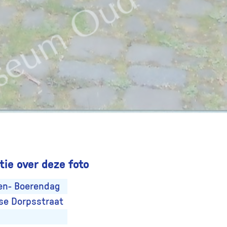
ie over deze foto
en- Boerendag
se Dorpsstraat