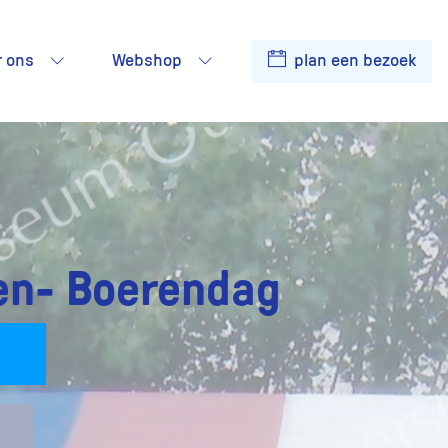
r ons
Webshop
plan een bezoek
en- Boerendag