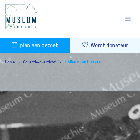
plan een bezoek
Wordt donateur
Home
Collectie-overzicht
Jubileum Jan Huiskes