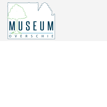
Overschiese Dorpsstraat 136-140
3043 CV, Rotterdam Overschie
010 415 8864
info@museumoverschie.nl
/museumoverschie
Youtube