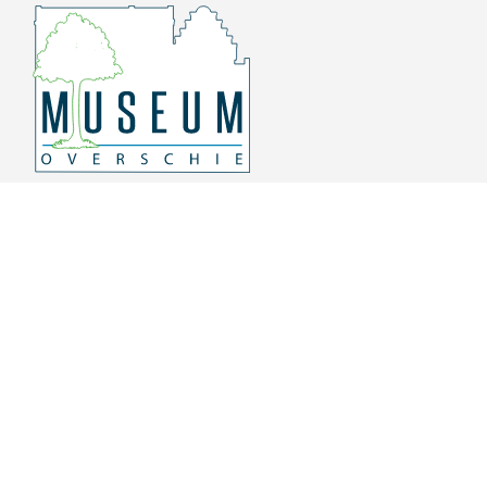
Overschiese Dorpsstraat 136-140
3043 CV, Rotterdam Overschie
010 415 8864
info@museumoverschie.nl
/museumoverschie
Youtube