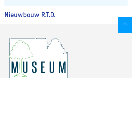
Nieuwbouw R.T.D.
Overschiese Dorpsstraat 136-140
3043 CV, Rotterdam Overschie
010 415 8864
info@museumoverschie.nl