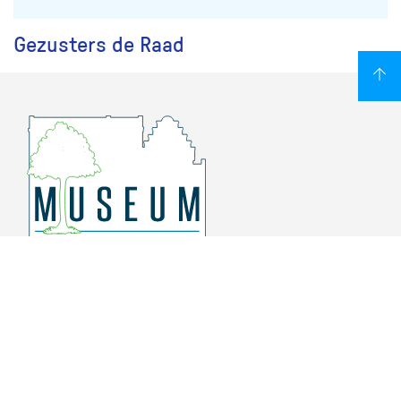
Gezusters de Raad
Overschiese Dorpsstraat 136-140
3043 CV, Rotterdam Overschie
010 415 8864
info@museumoverschie.nl