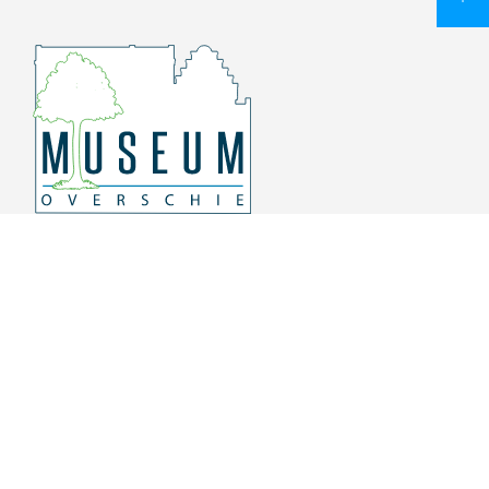
Overschiese Dorpsstraat 136-140
3043 CV, Rotterdam Overschie
010 415 8864
info@museumoverschie.nl
/museumoverschie
Youtube