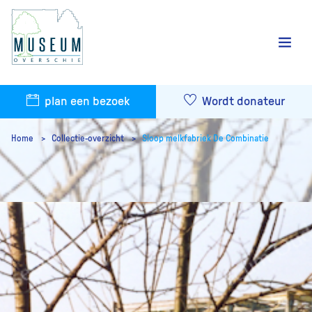
plan een bezoek
Wordt donateur
Home
Collectie-overzicht
Sloop melkfabriek De Combinatie