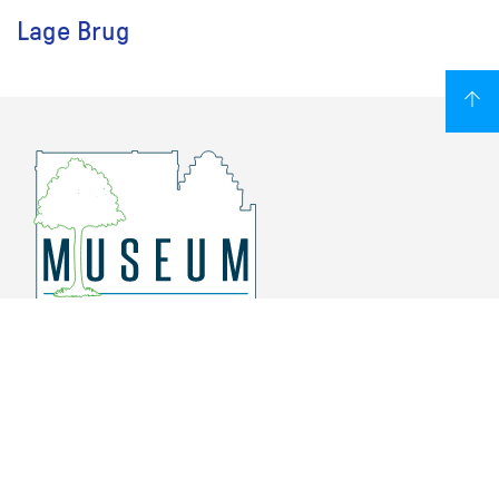
Lage Brug
Overschiese Dorpsstraat 136-140
3043 CV, Rotterdam Overschie
010 415 8864
info@museumoverschie.nl