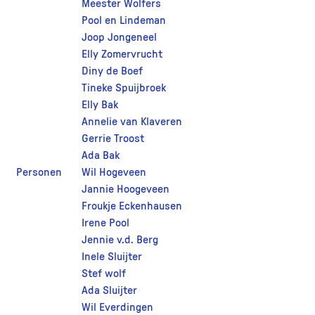
Meester Wolfers
Pool en Lindeman
Joop Jongeneel
Elly Zomervrucht
Diny de Boef
Tineke Spuijbroek
Elly Bak
Annelie van Klaveren
Gerrie Troost
Ada Bak
Personen
Wil Hogeveen
Jannie Hoogeveen
Froukje Eckenhausen
Irene Pool
Jennie v.d. Berg
Inele Sluijter
Stef wolf
Ada Sluijter
Wil Everdingen