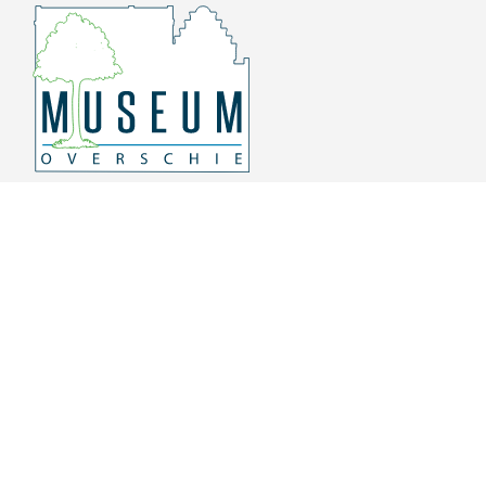
Overschiese Dorpsstraat 136-140
3043 CV, Rotterdam Overschie
010 415 8864
info@museumoverschie.nl
/museumoverschie
Youtube