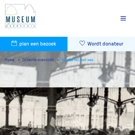
plan een bezoek
Wordt donateur
Home
Collectie-overzicht
Ruimte vol met vee