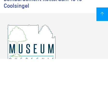
Coolsingel
Overschiese Dorpsstraat 136-140
3043 CV, Rotterdam Overschie
010 415 8864
info@museumoverschie.nl
/museumoverschie