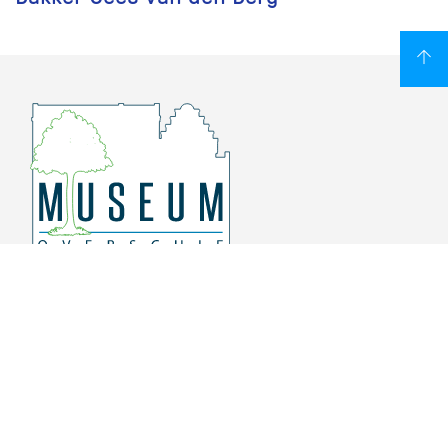
Overschiese Dorpsstraat 136-140
3043 CV, Rotterdam Overschie
010 415 8864
info@museumoverschie.nl
/museumoverschie