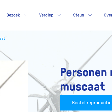
Bezoek
Verdiep
Steun
Ove
aat
Personen 
muscaat
Bestel reproductie