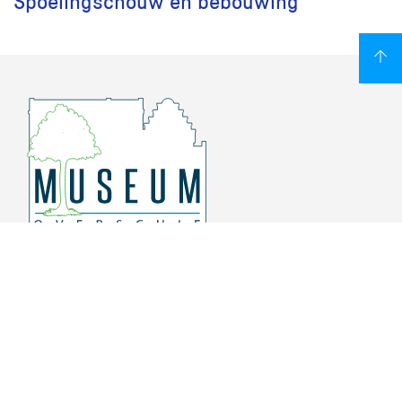
Spoelingschouw en bebouwing
Overschiese Dorpsstraat 136-140
3043 CV, Rotterdam Overschie
010 415 8864
info@museumoverschie.nl
/museumoverschie