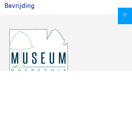
Bevrijding
Overschiese Dorpsstraat 136-140
3043 CV, Rotterdam Overschie
010 415 8864
info@museumoverschie.nl
/museumoverschie