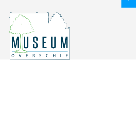
Overschiese Dorpsstraat 136-140
3043 CV, Rotterdam Overschie
010 415 8864
info@museumoverschie.nl
/museumoverschie
Youtube