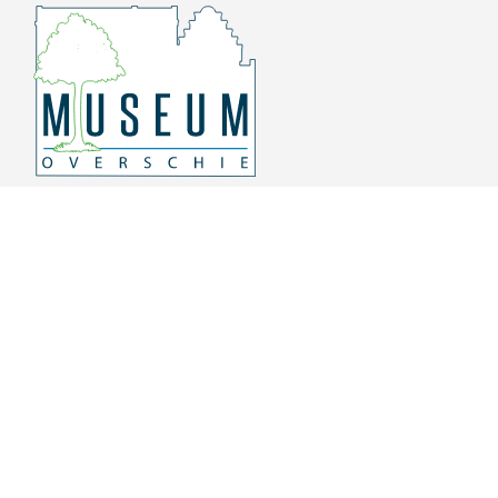
Overschiese Dorpsstraat 136-140
3043 CV, Rotterdam Overschie
010 415 8864
info@museumoverschie.nl
/museumoverschie
Youtube