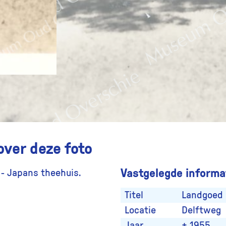
over deze foto
Vastgelegde informat
- Japans theehuis.
Titel
Landgoed 
Locatie
Delftweg
Jaar
± 1955