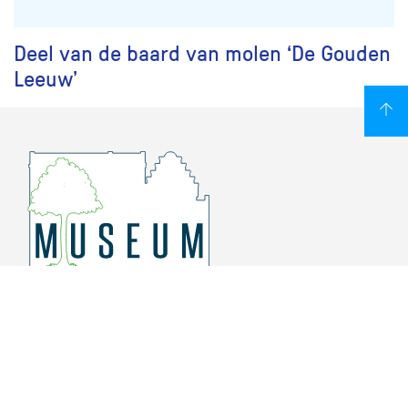
Deel van de baard van molen ‘De Gouden
Leeuw’
Overschiese Dorpsstraat 136-140
3043 CV, Rotterdam Overschie
010 415 8864