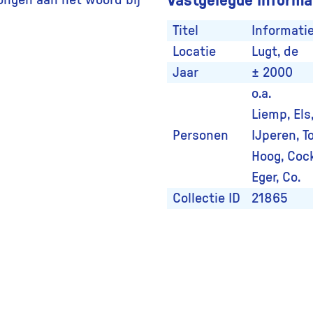
ongen aan het woord bij
Titel
Informati
Locatie
Lugt, de
Jaar
± 2000
o.a.
Liemp, Els
Personen
IJperen, T
Hoog, Cock
Eger, Co.
Collectie ID
21865