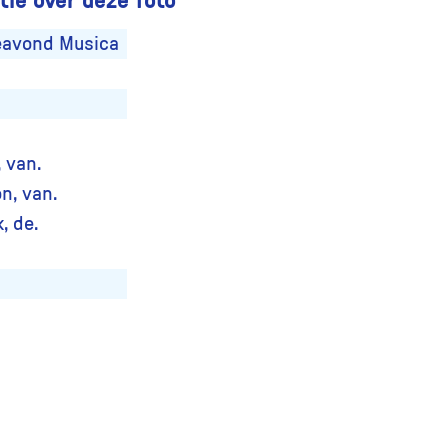
eavond Musica
, van.
on, van.
, de.