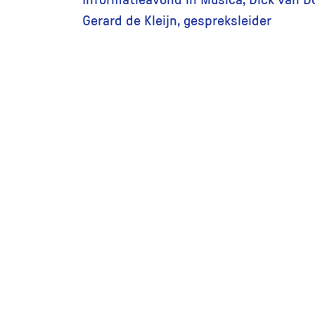
Informatieavond in Musica, Dick van D
Gerard de Kleijn, gespreksleider
Andere foto’s in de collectie