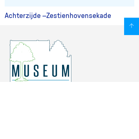
Achterzijde –Zestienhovensekade
Overschiese Dorpsstraat 136-140
3043 CV, Rotterdam Overschie
010 415 8864
info@museumoverschie.nl