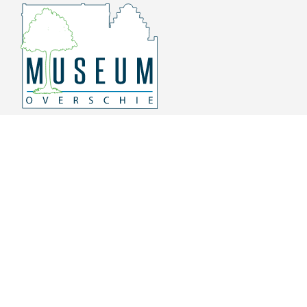
Overschiese Dorpsstraat 136-140
3043 CV, Rotterdam Overschie
010 415 8864
info@museumoverschie.nl
/museumoverschie
Youtube