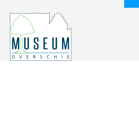
Overschiese Dorpsstraat 136-140
3043 CV, Rotterdam Overschie
010 415 8864
info@museumoverschie.nl
/museumoverschie
Youtube