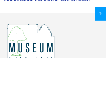
Overschiese Dorpsstraat 136-140
3043 CV, Rotterdam Overschie
010 415 8864
info@museumoverschie.nl
/museumoverschie