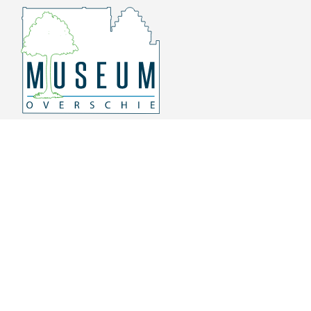
Overschiese Dorpsstraat 136-140
3043 CV, Rotterdam Overschie
010 415 8864
info@museumoverschie.nl
/museumoverschie
Youtube