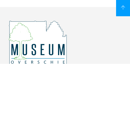
Overschiese Dorpsstraat 136-140
3043 CV, Rotterdam Overschie
010 415 8864
info@museumoverschie.nl
/museumoverschie
Youtube