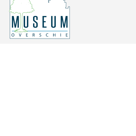
Overschiese Dorpsstraat 136-140
3043 CV, Rotterdam Overschie
010 415 8864
info@museumoverschie.nl
/museumoverschie
Youtube
©
2022 Museum Overschie
De hoop doet leven