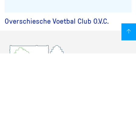
Overschiesche Voetbal Club O.V.C.
Overschiese Dorpsstraat 136-140
3043 CV, Rotterdam Overschie
010 415 8864
info@museumoverschie.nl