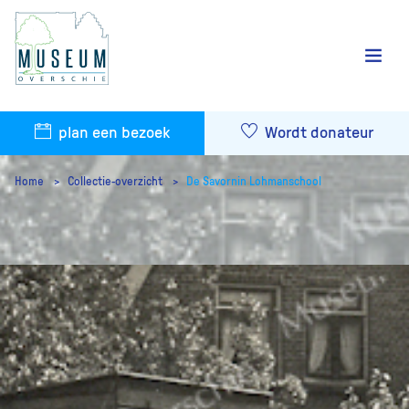
plan een bezoek
Wordt donateur
Home
Collectie-overzicht
De Savornin Lohmanschool