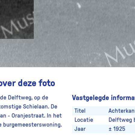
over deze foto
Vastgelegde informat
de Delftweg, op de
komstige Schielaan. De
Titel
Achterkan
n - Oranjestraat. In het
Locatie
Delftweg 
de burgemeesterswoning.
Jaar
± 1925