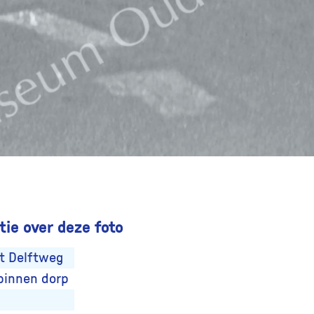
ie over deze foto
t Delftweg
binnen dorp