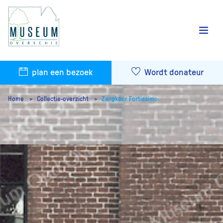
plan een bezoek
Wordt donateur
Home
Collectie-overzicht
Zangkoor Fortissimo