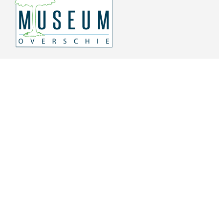
Overschiese Dorpsstraat 136-140
3043 CV, Rotterdam Overschie
010 415 8864
info@museumoverschie.nl
/museumoverschie
Youtube
©
2022 Museum Overschie
De hoop doet leven
Privacyverklaring