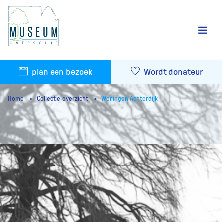
plan een bezoek
Wordt donateur
Home
Collectie-overzicht
Woningen Achterdijk