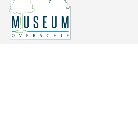
Overschiese Dorpsstraat 136-140
3043 CV, Rotterdam Overschie
010 415 8864
info@museumoverschie.nl
/museumoverschie
Youtube
©
2022 Museum Overschie
De hoop doet leven