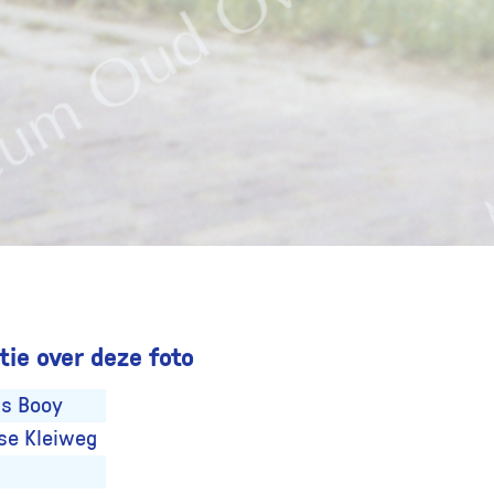
ie over deze foto
s Booy
se Kleiweg