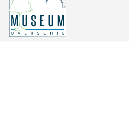
Overschiese Dorpsstraat 136-140
3043 CV, Rotterdam Overschie
010 415 8864
info@museumoverschie.nl
/museumoverschie
Youtube
©
2022 Museum Overschie
De hoop doet leven