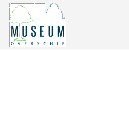
Overschiese Dorpsstraat 136-140
3043 CV, Rotterdam Overschie
010 415 8864
info@museumoverschie.nl
/museumoverschie
Youtube