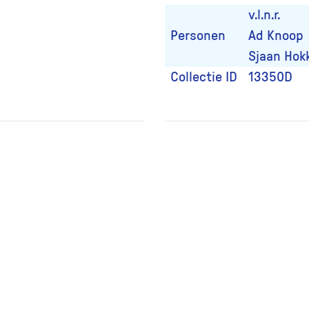
v.l.n.r.
Personen
Ad Knoop
Sjaan Hok
Collectie ID
13350D