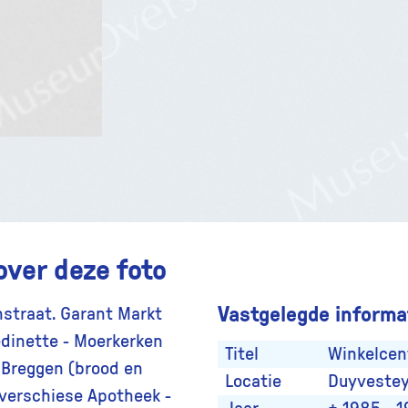
over deze foto
Vastgelegde informat
straat. Garant Markt
edinette - Moerkerken
Titel
Winkelcen
r Breggen (brood en
Locatie
Duyvestey
Overschiese Apotheek -