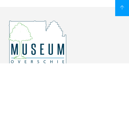
Overschiese Dorpsstraat 136-140
3043 CV, Rotterdam Overschie
010 415 8864
info@museumoverschie.nl
/museumoverschie
Youtube