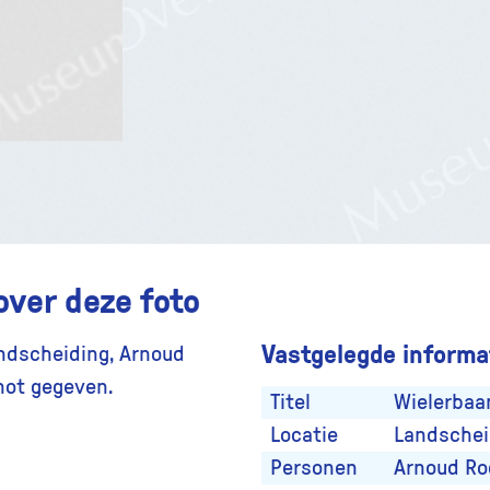
over deze foto
Vastgelegde informat
andscheiding, Arnoud
hot gegeven.
Titel
Wielerbaan
Locatie
Landschei
Personen
Arnoud Ro