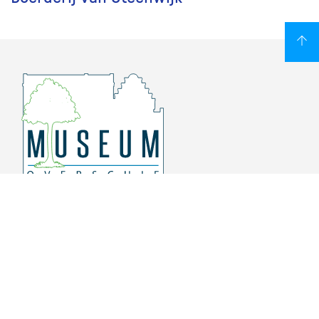
Overschiese Dorpsstraat 136-140
3043 CV, Rotterdam Overschie
010 415 8864
info@museumoverschie.nl
/museumoverschie