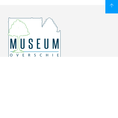
Overschiese Dorpsstraat 136-140
3043 CV, Rotterdam Overschie
010 415 8864
info@museumoverschie.nl
/museumoverschie
Youtube