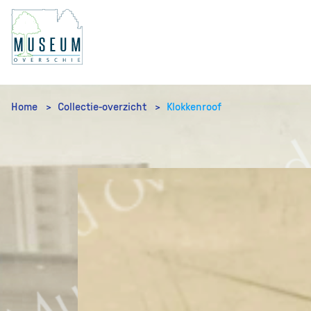
Home
Collectie-overzicht
Klokkenroof