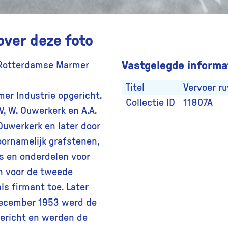
over deze foto
Vastgelegde informat
 Rotterdamse Marmer
Titel
Vervoer r
er Industrie opgericht.
Collectie ID
11807A
V, W. Ouwerkerk en A.A.
Ouwerkerk en later door
ornamelijk grafstenen,
s en onderdelen voor
n voor de tweede
s firmant toe. Later
 december 1953 werd de
gericht en werden de