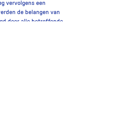
eeg vervolgens een
werden de belangen van
gd door alle betreffende
A. Waayer te