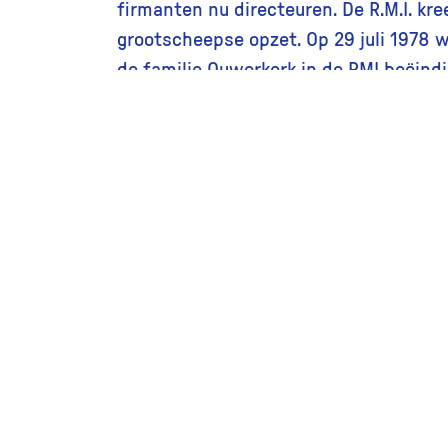
firmanten nu directeuren. De R.M.I. kr
grootscheepse opzet. Op 29 juli 1978 
de familie Ouwerkerk in de RMI beëindi
onderdelen te verkopen aan de heer W.
Leidschendam.
Andere foto’s in de collectie