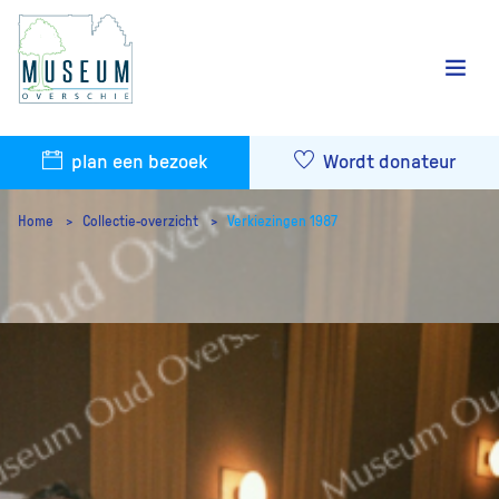
plan een bezoek
Wordt donateur
Home
Collectie-overzicht
Verkiezingen 1987