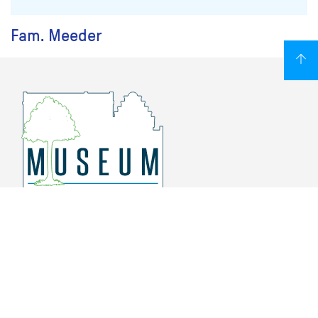
Fam. Meeder
Overschiese Dorpsstraat 136-140
3043 CV, Rotterdam Overschie
010 415 8864
info@museumoverschie.nl