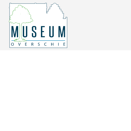
Overschiese Dorpsstraat 136-140
3043 CV, Rotterdam Overschie
010 415 8864
info@museumoverschie.nl
/museumoverschie
Youtube