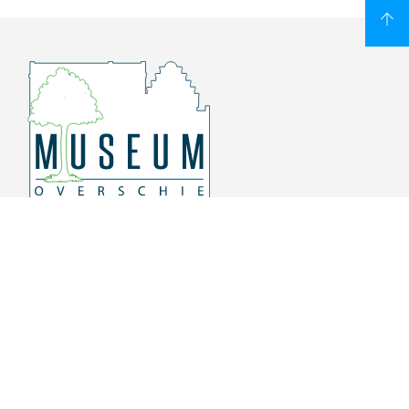
Overschiese Dorpsstraat 136-140
3043 CV, Rotterdam Overschie
010 415 8864
info@museumoverschie.nl
/museumoverschie
Youtube