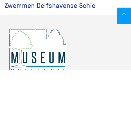
Zwemmen Delfshavense Schie
Overschiese Dorpsstraat 136-140
3043 CV, Rotterdam Overschie
010 415 8864
info@museumoverschie.nl
/museumoverschie